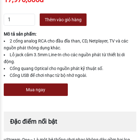
Thêm vào giỏ hàng
Mô tả sản phẩm:
2 cổng analog RCA cho đầu đĩa than, CD, Netplayer, TV và các
nguồn phát thông dụng khác.
Lỗ jack cắm 3.5mm Line-In cho các nguồn phát từ thiết bị di
động.
Cổng quang Optical cho nguồn phát kỹ thuật số.
Cổng USB để chơi nhạc từ bộ nhớ ngoài.
Mua ngay
Đặc điểm nổi bật
uStream
One
– Là một hệ thống chơi nhạc không dây gồm hai loa