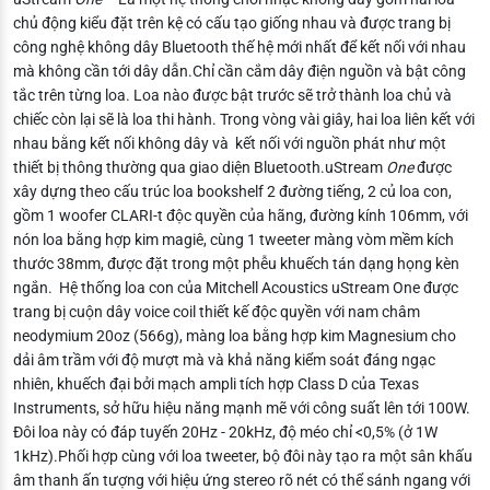
chủ động kiểu đặt trên kệ có cấu tạo giống nhau và được trang bị
công nghệ không dây Bluetooth thế hệ mới nhất để kết nối với nhau
mà không cần tới dây dẫn.
Chỉ cần cắm dây điện nguồn và bật công
tắc trên từng loa. Loa nào được bật trước sẽ trở thành loa chủ và
chiếc còn lại sẽ là loa thi hành. Trong vòng vài giây, hai loa liên kết với
nhau bằng kết nối không dây và kết nối với nguồn phát như một
thiết bị thông thường qua giao diện Bluetooth.uStream
One
được
xây dựng theo cấu trúc loa bookshelf 2 đường tiếng, 2 củ loa con,
gồm 1 woofer CLARI-t độc quyền của hãng, đường kính 106mm, với
nón loa bằng hợp kim magiê, cùng 1 tweeter màng vòm mềm kích
thước 38mm, được đặt trong một phễu khuếch tán dạng họng kèn
ngắn.
Hệ thống loa con của Mitchell Acoustics uStream One được
trang bị cuộn dây voice coil thiết kế độc quyền với nam châm
neodymium 20oz (566g), màng loa bằng hợp kim Magnesium cho
dải âm trầm với độ mượt mà và khả năng kiểm soát đáng ngạc
nhiên, khuếch đại bởi mạch ampli tích hợp Class D của Texas
Instruments, sở hữu hiệu năng mạnh mẽ với công suất lên tới 100W.
Đôi loa này có đáp tuyến 20Hz - 20kHz, độ méo chỉ <0,5% (ở 1W
1kHz).Phối hợp cùng với loa tweeter, bộ đôi này tạo ra một sân khấu
âm thanh ấn tượng với hiệu ứng stereo rõ nét có thể sánh ngang với