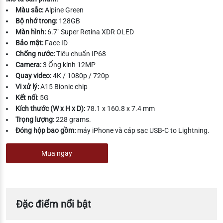
Màu sắc:
Alpine Green
Bộ nhớ trong:
128GB
Màn hình:
6.7″ Super Retina XDR OLED
Bảo mật:
Face ID
Chống nước:
Tiêu chuẩn IP68
Camera:
3 Ống kính 12MP
Quay video:
4K / 1080p / 720p
Vi xử lý:
A15 Bionic chip
Kết nối
: 5G
Kích thước (W x H x D):
78.1 x 160.8 x 7.4 mm
Trọng lượng:
228 grams.
Đóng hộp bao gồm:
máy iPhone và cáp sạc USB-C to Lightning.
Mua ngay
Đặc điểm nổi bật